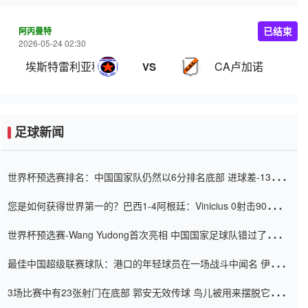
阿丙曼特
已结束
2026-05-24 02:30
埃斯特雷利亚科恩
CA卢加诺
VS
足球新闻
世界杯预选赛排名：中国国家队仍然以6分排名底部 进球差-13令人
震惊
您是如何获得世界第一的？巴西1-4阿根廷：Vinicius 0射击90分钟
内
世界杯预选赛-Wang Yudong首次亮相 中国国家足球队错过了世界
杯0-2
最佳中国超级联赛球队：港口的年轻球员在一场战斗中闻名 伊万放
弃了泰桑（Taishan）
3场比赛中有23张射门在底部 郭安无效传球 鸟儿被用来摆脱它
Setien痴迷于三名后卫