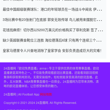
杯0-2
最佳中国超级联赛球队：港口的年轻球员在一场战斗中闻名 伊万放
弃了泰桑（Taishan）
3场比赛中有23张射门在底部 郭安无效传球 鸟儿被用来摆脱它
Setien痴迷于三名后卫
花钱找麻烦！切尔西以5200万美元的价格购买了菲利克斯 签了7年
并在半年内租了夏窗口
缺少英超联赛金靴位三连胜 海拉德落后6球 只有两个连续三个连续
三靴
皇家马德里令人兴奋地消除了皇家学会 安彭负责造成巨大的灾难！
24直播网『欧冠免费直播』anna✨专注于提供优质的体育赛事直播，欧冠
直播更是其特色之一。不仅能免费观看欧冠比赛直播，还能看到欧冠视频
集锦和获取新闻资讯。无需安装插件，轻松就能享受高清的欧冠直播。此
外，五大联赛、NBA等赛事直播也一应俱全。24直播网为您带来流畅、清
晰的欧冠直播体验，让您感受体育的魅力。
24直播网 | All Football App
网站地图
Copyright © 2021-2024 24直播网. All Rights Reserved.