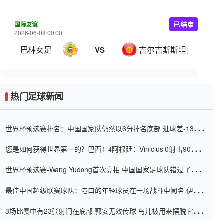
国际友谊
已结束
2026-06-08 00:00
巴林女足
吉尔吉斯斯坦女足
VS
热门足球新闻
世界杯预选赛排名：中国国家队仍然以6分排名底部 进球差-13令人
震惊
您是如何获得世界第一的？巴西1-4阿根廷：Vinicius 0射击90分钟
内
世界杯预选赛-Wang Yudong首次亮相 中国国家足球队错过了世界
杯0-2
最佳中国超级联赛球队：港口的年轻球员在一场战斗中闻名 伊万放
弃了泰桑（Taishan）
3场比赛中有23张射门在底部 郭安无效传球 鸟儿被用来摆脱它