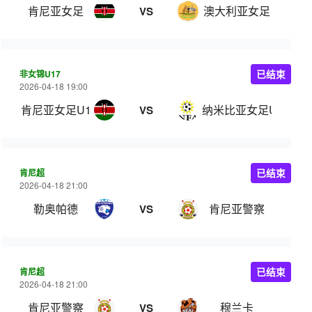
肯尼亚女足
澳大利亚女足
VS
非女锦U17
已结束
2026-04-18 19:00
肯尼亚女足U17
纳米比亚女足U17
VS
肯尼超
已结束
2026-04-18 21:00
勒奥帕德
肯尼亚警察
VS
肯尼超
已结束
2026-04-18 21:00
肯尼亚警察
穆兰卡
VS