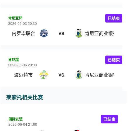
肯尼亚杯
已结束
2026-05-03 20:30
内罗毕联合
肯尼亚商业银行体育
VS
肯尼超
已结束
2026-05-06 20:00
波迈特市
肯尼亚商业银行体育
VS
莱索托相关比赛
国际友谊
已结束
2026-06-04 21:00