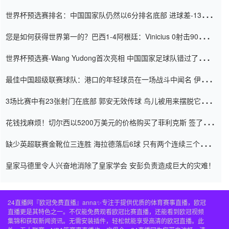
世界杯预选赛排名：中国国家队仍然以6分排名底部 进球差-13令人
震惊
您是如何获得世界第一的？巴西1-4阿根廷：Vinicius 0射击90分钟
内
世界杯预选赛-Wang Yudong首次亮相 中国国家足球队错过了世界
杯0-2
最佳中国超级联赛球队：港口的年轻球员在一场战斗中闻名 伊万放
弃了泰桑（Taishan）
3场比赛中有23张射门在底部 郭安无效传球 鸟儿被用来摆脱它
Setien痴迷于三名后卫
花钱找麻烦！切尔西以5200万美元的价格购买了菲利克斯 签了7年
并在半年内租了夏窗口
缺少英超联赛金靴位三连胜 海拉德落后6球 只有两个连续三个连续
三靴
皇家马德里令人兴奋地消除了皇家学会 安彭负责造成巨大的灾难！
24直播网『欧冠免费直播』anna✨专注于提供优质的体育赛事直播，欧冠
直播更是其特色之一。不仅能免费观看欧冠比赛直播，还能看到欧冠视频
集锦和获取新闻资讯。无需安装插件，轻松就能享受高清的欧冠直播。此