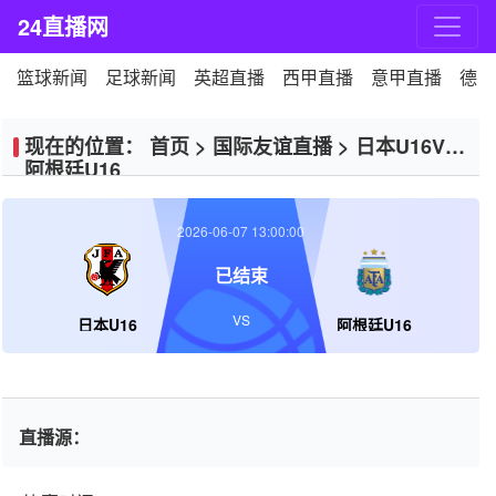
24直播网
篮球新闻
足球新闻
英超直播
西甲直播
意甲直播
德甲
现在的位置：
首页
>
国际友谊直播
>
日本U16VS
阿根廷U16
2026-06-07 13:00:00
已结束
VS
日本U16
阿根廷U16
直播源：