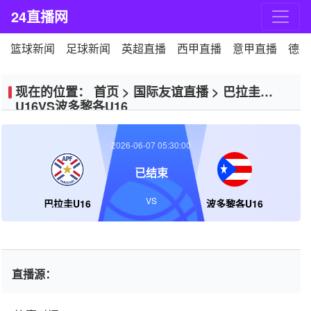
24直播网
篮球新闻
足球新闻
英超直播
西甲直播
意甲直播
德甲
现在的位置：
首页
>
国际友谊直播
>
巴拉圭
U16VS波多黎各U16
2026-06-07 05:30:00
已结束
VS
巴拉圭U16
波多黎各U16
直播源：