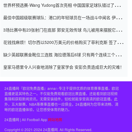
世界杯预选赛-Wang Yudong首次亮相 中国国家足球队错过了世界
杯0-2
最佳中国超级联赛球队：港口的年轻球员在一场战斗中闻名 伊万放
弃了泰桑（Taishan）
3场比赛中有23张射门在底部 郭安无效传球 鸟儿被用来摆脱它
Setien痴迷于三名后卫
花钱找麻烦！切尔西以5200万美元的价格购买了菲利克斯 签了7年
并在半年内租了夏窗口
缺少英超联赛金靴位三连胜 海拉德落后6球 只有两个连续三个连续
三靴
皇家马德里令人兴奋地消除了皇家学会 安彭负责造成巨大的灾难！
24直播网『欧冠免费直播』anna✨专注于提供优质的体育赛事直播，欧冠
直播更是其特色之一。不仅能免费观看欧冠比赛直播，还能看到欧冠视频
集锦和获取新闻资讯。无需安装插件，轻松就能享受高清的欧冠直播。此
外，五大联赛、NBA等赛事直播也一应俱全。24直播网为您带来流畅、清
晰的欧冠直播体验，让您感受体育的魅力。
24直播网 | All Football App
网站地图
Copyright © 2021-2024 24直播网. All Rights Reserved.