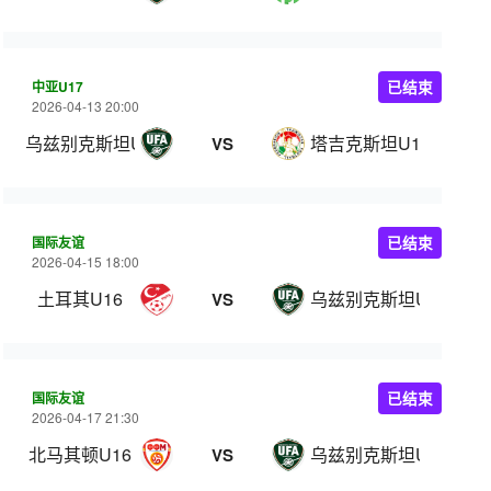
中亚U17
已结束
2026-04-13 20:00
乌兹别克斯坦U17
塔吉克斯坦U17
VS
国际友谊
已结束
2026-04-15 18:00
土耳其U16
乌兹别克斯坦U16
VS
国际友谊
已结束
2026-04-17 21:30
北马其顿U16
乌兹别克斯坦U16
VS