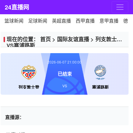
24直播网
篮球新闻
足球新闻
英超直播
西甲直播
意甲直播
德甲
现在的位置：
首页
>
国际友谊直播
>
列支敦士登
VS塞浦路斯
2026-06-07 21:00:00
已结束
VS
列支敦士登
塞浦路斯
直播源：