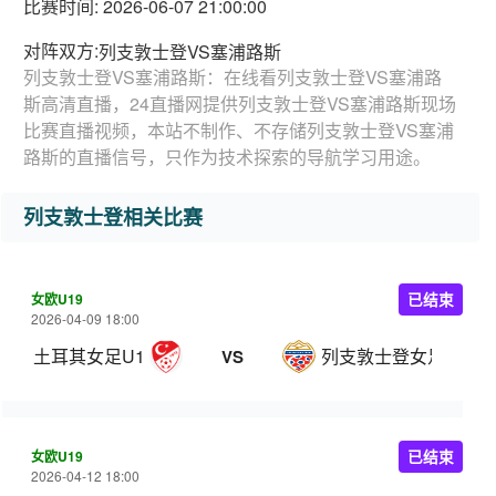
比赛时间: 2026-06-07 21:00:00
对阵双方:
列支敦士登VS塞浦路斯
列支敦士登VS塞浦路斯：在线看列支敦士登VS塞浦路
斯高清直播，24直播网提供列支敦士登VS塞浦路斯现场
比赛直播视频，本站不制作、不存储列支敦士登VS塞浦
路斯的直播信号，只作为技术探索的导航学习用途。
列支敦士登相关比赛
女欧U19
已结束
2026-04-09 18:00
土耳其女足U19
列支敦士登女足U19
VS
女欧U19
已结束
2026-04-12 18:00