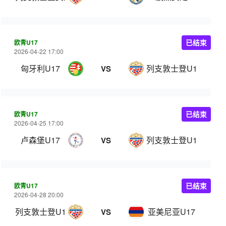
欧青U17
已结束
2026-04-22 17:00
匈牙利U17
列支敦士登U17
VS
欧青U17
已结束
2026-04-25 17:00
卢森堡U17
列支敦士登U17
VS
欧青U17
已结束
2026-04-28 20:00
列支敦士登U17
亚美尼亚U17
VS