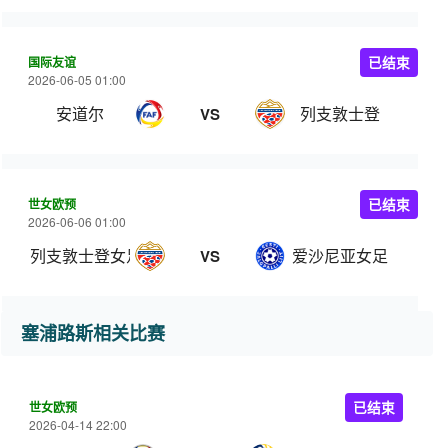
国际友谊
已结束
2026-06-05 01:00
安道尔
列支敦士登
VS
世女欧预
已结束
2026-06-06 01:00
列支敦士登女足
爱沙尼亚女足
VS
塞浦路斯相关比赛
世女欧预
已结束
2026-04-14 22:00