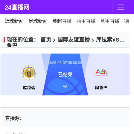
24直播网
篮球新闻
足球新闻
英超直播
西甲直播
意甲直播
德甲
现在的位置：
首页
>
国际友谊直播
>
库拉索VS阿
鲁巴
2026-06-07 08:00:00
已结束
VS
库拉索
阿鲁巴
直播源：