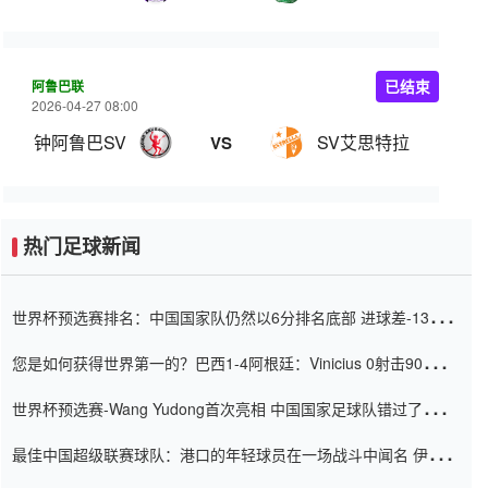
阿鲁巴联
已结束
2026-04-27 08:00
钟阿鲁巴SV
SV艾思特拉
VS
热门足球新闻
世界杯预选赛排名：中国国家队仍然以6分排名底部 进球差-13令人
震惊
您是如何获得世界第一的？巴西1-4阿根廷：Vinicius 0射击90分钟
内
世界杯预选赛-Wang Yudong首次亮相 中国国家足球队错过了世界
杯0-2
最佳中国超级联赛球队：港口的年轻球员在一场战斗中闻名 伊万放
弃了泰桑（Taishan）