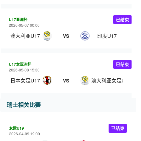
U17亚洲杯
已结束
2026-05-07 00:00
澳大利亚U17
印度U17
VS
U17女亚洲杯
已结束
2026-05-08 15:30
日本女足U17
澳大利亚女足U17
VS
瑞士相关比赛
女欧U19
已结束
2026-04-09 19:00