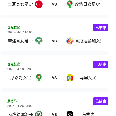
土耳其女足U18
摩洛哥女足U17
VS
国际友谊
已结束
2026-04-17 16:00
摩洛哥女足U18
哥斯达黎加女足U18
VS
国际友谊
已结束
2026-04-18 01:30
摩洛哥女足
马里女足
VS
摩洛乙
已结束
2026-04-26 23:00
斯塔德摩洛哥
乌季达
VS