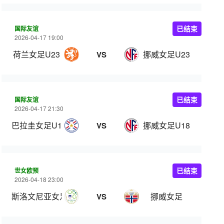
国际友谊
已结束
2026-04-17 19:00
荷兰女足U23
挪威女足U23
VS
国际友谊
已结束
2026-04-17 21:30
巴拉圭女足U18
挪威女足U18
VS
世女欧预
已结束
2026-04-18 23:00
斯洛文尼亚女足
挪威女足
VS