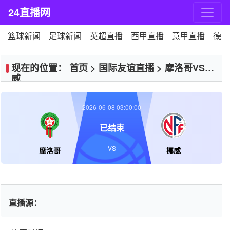
24直播网
篮球新闻
足球新闻
英超直播
西甲直播
意甲直播
德甲
现在的位置：
首页
>
国际友谊直播
>
摩洛哥VS挪
威
2026-06-08 03:00:00
已结束
VS
摩洛哥
挪威
直播源：