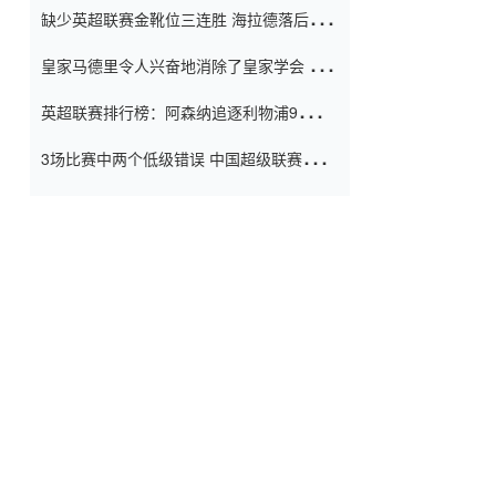
缺少英超联赛金靴位三连胜 海拉德落后6球
窗口
只有两个连续三个连续三靴
皇家马德里令人兴奋地消除了皇家学会 安
彭负责造成巨大的灾难！
英超联赛排行榜：阿森纳追逐利物浦9分 曼
联连续三件坏事
3场比赛中两个低级错误 中国超级联赛的前
守门员很老 是时候让位了 最好的继任者出
现