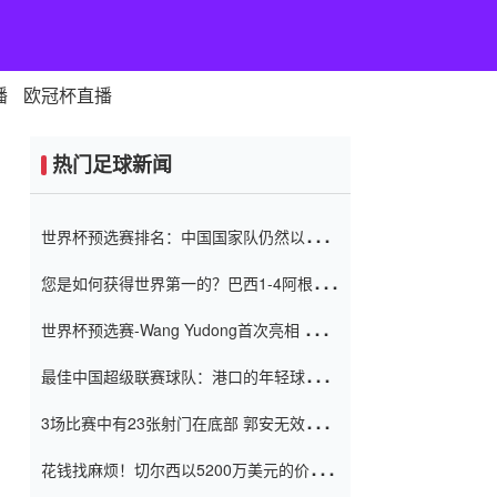
播
欧冠杯直播
热门足球新闻
世界杯预选赛排名：中国国家队仍然以6分
排名底部 进球差-13令人震惊
您是如何获得世界第一的？巴西1-4阿根
廷：Vinicius 0射击90分钟内
世界杯预选赛-Wang Yudong首次亮相 中国
国家足球队错过了世界杯0-2
最佳中国超级联赛球队：港口的年轻球员在
一场战斗中闻名 伊万放弃了泰桑
3场比赛中有23张射门在底部 郭安无效传球
（Taishan）
鸟儿被用来摆脱它 Setien痴迷于三名后卫
花钱找麻烦！切尔西以5200万美元的价格
购买了菲利克斯 签了7年 并在半年内租了夏