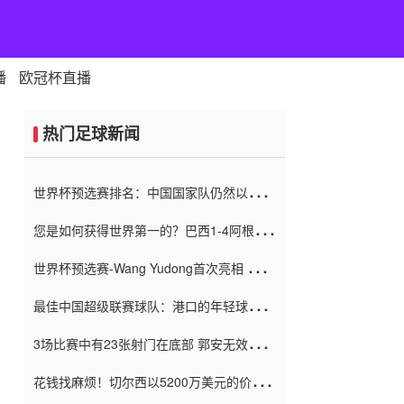
播
欧冠杯直播
热门足球新闻
世界杯预选赛排名：中国国家队仍然以6分
排名底部 进球差-13令人震惊
您是如何获得世界第一的？巴西1-4阿根
廷：Vinicius 0射击90分钟内
世界杯预选赛-Wang Yudong首次亮相 中国
国家足球队错过了世界杯0-2
最佳中国超级联赛球队：港口的年轻球员在
一场战斗中闻名 伊万放弃了泰桑
3场比赛中有23张射门在底部 郭安无效传球
（Taishan）
鸟儿被用来摆脱它 Setien痴迷于三名后卫
花钱找麻烦！切尔西以5200万美元的价格
购买了菲利克斯 签了7年 并在半年内租了夏