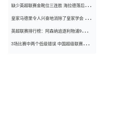
缺少英超联赛金靴位三连胜 海拉德落后6球
窗口
只有两个连续三个连续三靴
皇家马德里令人兴奋地消除了皇家学会 安
彭负责造成巨大的灾难！
英超联赛排行榜：阿森纳追逐利物浦9分 曼
联连续三件坏事
3场比赛中两个低级错误 中国超级联赛的前
守门员很老 是时候让位了 最好的继任者出
现