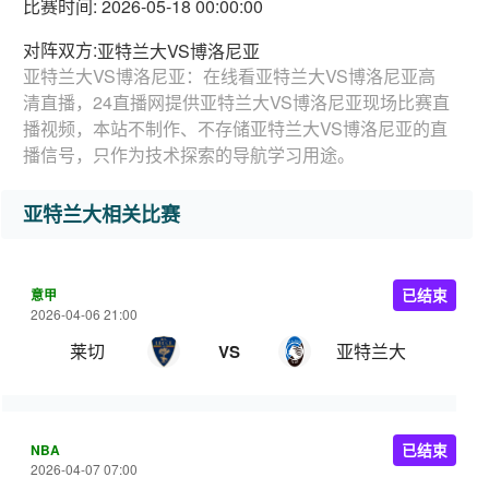
比赛时间: 2026-05-18 00:00:00
对阵双方:
亚特兰大VS博洛尼亚
亚特兰大VS博洛尼亚：在线看亚特兰大VS博洛尼亚高
清直播，24直播网提供亚特兰大VS博洛尼亚现场比赛直
播视频，本站不制作、不存储亚特兰大VS博洛尼亚的直
播信号，只作为技术探索的导航学习用途。
亚特兰大相关比赛
意甲
已结束
2026-04-06 21:00
莱切
亚特兰大
VS
NBA
已结束
2026-04-07 07:00