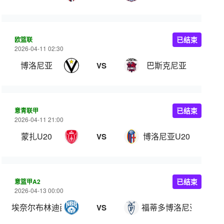
欧篮联
已结束
2026-04-11 02:30
博洛尼亚
巴斯克尼亚
VS
意青联甲
已结束
2026-04-11 21:00
蒙扎U20
博洛尼亚U20
VS
意篮甲A2
已结束
2026-04-13 00:00
埃奈尔布林迪西
福蒂多博洛尼亚
VS