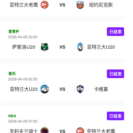
亚特兰大老鹰
纽约尼克斯
VS
意青杯
已结束
2026-04-08 22:00
萨索洛U20
亚特兰大U20
VS
意丙
已结束
2026-04-09 02:30
亚特兰大U23
卡维塞
VS
NBA
已结束
2026-04-09 07:00
克利夫兰骑士
亚特兰大老鹰
VS