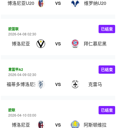
博洛尼亚U20
维罗纳U20
VS
欧篮联
已结束
2026-04-08 02:30
博洛尼亚
拜仁慕尼黑
VS
意篮甲A2
已结束
2026-04-09 02:30
福蒂多博洛尼亚
克雷马
VS
欧联
已结束
2026-04-10 03:00
博洛尼亚
阿斯顿维拉
VS