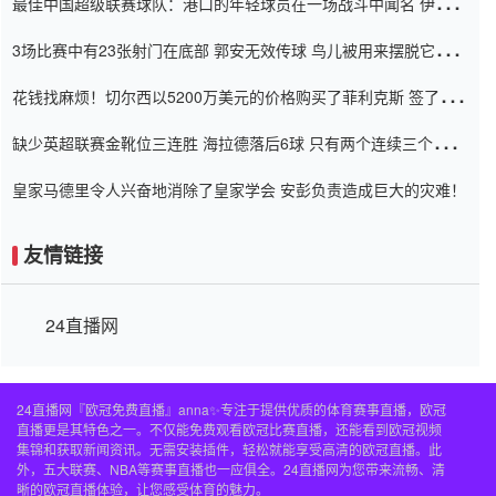
最佳中国超级联赛球队：港口的年轻球员在一场战斗中闻名 伊万放
弃了泰桑（Taishan）
3场比赛中有23张射门在底部 郭安无效传球 鸟儿被用来摆脱它
Setien痴迷于三名后卫
花钱找麻烦！切尔西以5200万美元的价格购买了菲利克斯 签了7年
并在半年内租了夏窗口
缺少英超联赛金靴位三连胜 海拉德落后6球 只有两个连续三个连续
三靴
皇家马德里令人兴奋地消除了皇家学会 安彭负责造成巨大的灾难！
友情链接
24直播网
24直播网『欧冠免费直播』anna✨专注于提供优质的体育赛事直播，欧冠
直播更是其特色之一。不仅能免费观看欧冠比赛直播，还能看到欧冠视频
集锦和获取新闻资讯。无需安装插件，轻松就能享受高清的欧冠直播。此
外，五大联赛、NBA等赛事直播也一应俱全。24直播网为您带来流畅、清
晰的欧冠直播体验，让您感受体育的魅力。