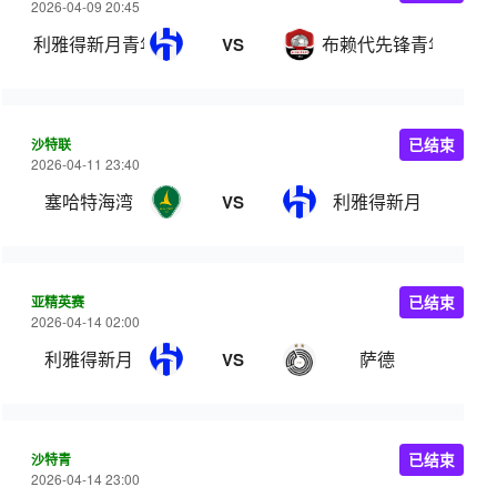
2026-04-09 20:45
利雅得新月青年队
布赖代先锋青年队
VS
沙特联
已结束
2026-04-11 23:40
塞哈特海湾
利雅得新月
VS
亚精英赛
已结束
2026-04-14 02:00
利雅得新月
萨德
VS
沙特青
已结束
2026-04-14 23:00