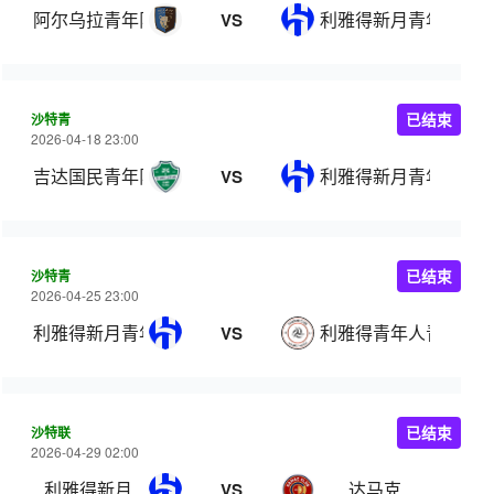
阿尔乌拉青年队
利雅得新月青年队
VS
沙特青
已结束
2026-04-18 23:00
吉达国民青年队
利雅得新月青年队
VS
沙特青
已结束
2026-04-25 23:00
利雅得新月青年队
利雅得青年人青年队
VS
沙特联
已结束
2026-04-29 02:00
利雅得新月
达马克
VS