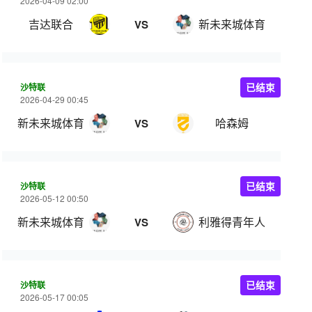
2026-04-09 02:00
吉达联合
新未来城体育
VS
沙特联
已结束
2026-04-29 00:45
新未来城体育
哈森姆
VS
沙特联
已结束
2026-05-12 00:50
新未来城体育
利雅得青年人
VS
沙特联
已结束
2026-05-17 00:05