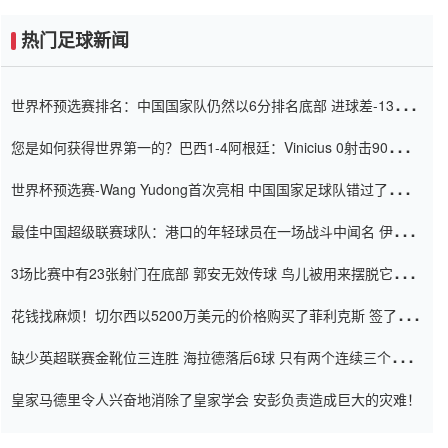
热门足球新闻
世界杯预选赛排名：中国国家队仍然以6分排名底部 进球差-13令人
震惊
您是如何获得世界第一的？巴西1-4阿根廷：Vinicius 0射击90分钟
内
世界杯预选赛-Wang Yudong首次亮相 中国国家足球队错过了世界
杯0-2
最佳中国超级联赛球队：港口的年轻球员在一场战斗中闻名 伊万放
弃了泰桑（Taishan）
3场比赛中有23张射门在底部 郭安无效传球 鸟儿被用来摆脱它
Setien痴迷于三名后卫
花钱找麻烦！切尔西以5200万美元的价格购买了菲利克斯 签了7年
并在半年内租了夏窗口
缺少英超联赛金靴位三连胜 海拉德落后6球 只有两个连续三个连续
三靴
皇家马德里令人兴奋地消除了皇家学会 安彭负责造成巨大的灾难！