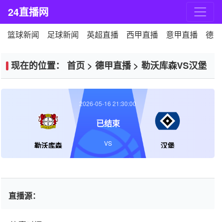
24直播网
篮球新闻
足球新闻
英超直播
西甲直播
意甲直播
德甲
现在的位置：
首页
>
德甲直播
>
勒沃库森VS汉堡
2026-05-16 21:30:00
已结束
VS
勒沃库森
汉堡
直播源：