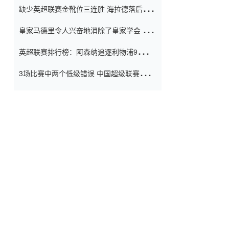
缺少英超联赛金靴位三连胜 海拉德落后6球
窗口
只有两个连续三个连续三靴
皇家马德里令人兴奋地消除了皇家学会 安
彭负责造成巨大的灾难！
英超联赛排行榜：阿森纳追逐利物浦9分 曼
联连续三件坏事
3场比赛中两个低级错误 中国超级联赛的前
守门员很老 是时候让位了 最好的继任者出
现