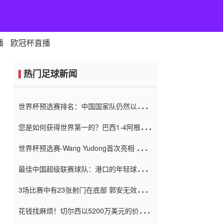
播
欧冠杯直播
热门足球新闻
世界杯预选赛排名：中国国家队仍然以6分
排名底部 进球差-13令人震惊
您是如何获得世界第一的？巴西1-4阿根
廷：Vinicius 0射击90分钟内
世界杯预选赛-Wang Yudong首次亮相 中国
国家足球队错过了世界杯0-2
最佳中国超级联赛球队：港口的年轻球员在
一场战斗中闻名 伊万放弃了泰桑
3场比赛中有23张射门在底部 郭安无效传球
（Taishan）
鸟儿被用来摆脱它 Setien痴迷于三名后卫
花钱找麻烦！切尔西以5200万美元的价格
购买了菲利克斯 签了7年 并在半年内租了夏