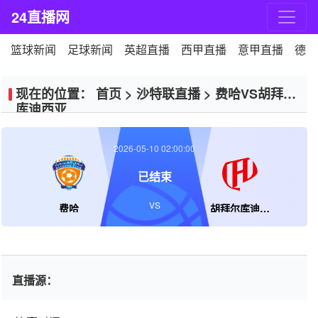
24直播网
篮球新闻
足球新闻
英超直播
西甲直播
意甲直播
德甲
现在的位置：
首页
>
沙特联直播
>
费哈VS胡拜尔
库迪西亚
2026-05-10 02:00:00
已结束
VS
费哈
胡拜尔库迪西亚
直播源：