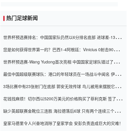
热门足球新闻
世界杯预选赛排名：中国国家队仍然以6分排名底部 进球差-13令人
震惊
您是如何获得世界第一的？巴西1-4阿根廷：Vinicius 0射击90分钟
内
世界杯预选赛-Wang Yudong首次亮相 中国国家足球队错过了世界
杯0-2
最佳中国超级联赛球队：港口的年轻球员在一场战斗中闻名 伊万放
弃了泰桑（Taishan）
3场比赛中有23张射门在底部 郭安无效传球 鸟儿被用来摆脱它
Setien痴迷于三名后卫
花钱找麻烦！切尔西以5200万美元的价格购买了菲利克斯 签了7年
并在半年内租了夏窗口
缺少英超联赛金靴位三连胜 海拉德落后6球 只有两个连续三个连续
三靴
皇家马德里令人兴奋地消除了皇家学会 安彭负责造成巨大的灾难！