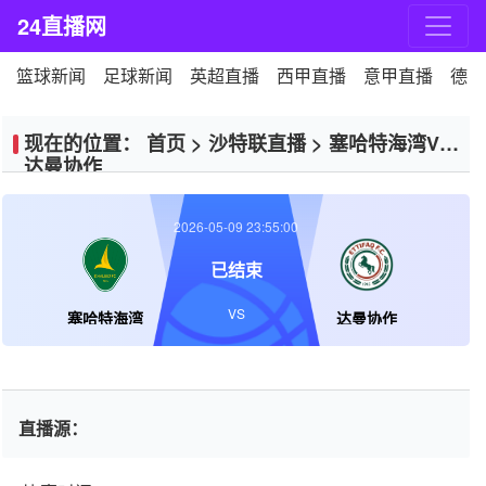
24直播网
篮球新闻
足球新闻
英超直播
西甲直播
意甲直播
德甲
现在的位置：
首页
>
沙特联直播
>
塞哈特海湾VS
达曼协作
2026-05-09 23:55:00
已结束
VS
塞哈特海湾
达曼协作
直播源：