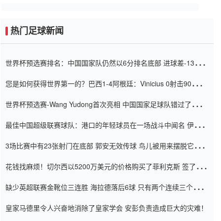
热门足球新闻
世界杯预选赛排名：中国国家队仍然以6分排名底部 进球差-13令人
震惊
您是如何获得世界第一的？巴西1-4阿根廷：Vinicius 0射击90分钟
内
世界杯预选赛-Wang Yudong首次亮相 中国国家足球队错过了世界
杯0-2
最佳中国超级联赛球队：港口的年轻球员在一场战斗中闻名 伊万放
弃了泰桑（Taishan）
3场比赛中有23张射门在底部 郭安无效传球 鸟儿被用来摆脱它
Setien痴迷于三名后卫
花钱找麻烦！切尔西以5200万美元的价格购买了菲利克斯 签了7年
并在半年内租了夏窗口
缺少英超联赛金靴位三连胜 海拉德落后6球 只有两个连续三个连续
三靴
皇家马德里令人兴奋地消除了皇家学会 安彭负责造成巨大的灾难！