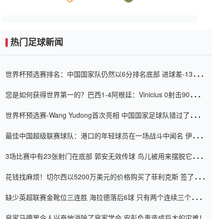
热门足球新闻
世界杯预选赛排名：中国国家队仍然以6分排名底部 进球差-13令人
震惊
您是如何获得世界第一的？巴西1-4阿根廷：Vinicius 0射击90分钟
内
世界杯预选赛-Wang Yudong首次亮相 中国国家足球队错过了世界
杯0-2
最佳中国超级联赛球队：港口的年轻球员在一场战斗中闻名 伊万放
弃了泰桑（Taishan）
3场比赛中有23张射门在底部 郭安无效传球 鸟儿被用来摆脱它
Setien痴迷于三名后卫
花钱找麻烦！切尔西以5200万美元的价格购买了菲利克斯 签了7年
并在半年内租了夏窗口
缺少英超联赛金靴位三连胜 海拉德落后6球 只有两个连续三个连续
三靴
皇家马德里令人兴奋地消除了皇家学会 安彭负责造成巨大的灾难！