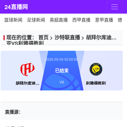
24直播网
篮球新闻
足球新闻
英超直播
西甲直播
意甲直播
德甲
现在的位置：
首页
>
沙特联直播
>
胡拜尔库迪西
亚VS利雅得胜利
2026-05-04 02:00:00
已结束
VS
胡拜尔库迪西亚
利雅得胜利
直播源：