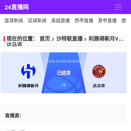
24直播网
篮球新闻
足球新闻
英超直播
西甲直播
意甲直播
德甲
现在的位置：
首页
>
沙特联直播
>
利雅得新月VS
达马克
2026-04-29 02:00:00
已结束
VS
利雅得新月
达马克
直播源：