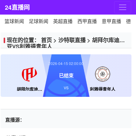
24直播网
篮球新闻
足球新闻
英超直播
西甲直播
意甲直播
德甲
现在的位置：
首页
>
沙特联直播
>
胡拜尔库迪西
亚VS利雅得青年人
2026-04-15 02:00:00
已结束
VS
胡拜尔库迪西亚
利雅得青年人
直播源：