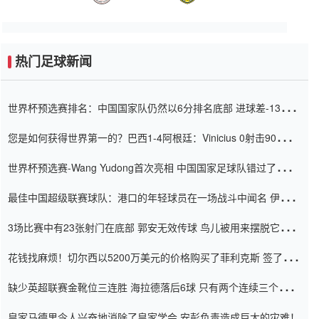
热门足球新闻
世界杯预选赛排名：中国国家队仍然以6分排名底部 进球差-13令人
震惊
您是如何获得世界第一的？巴西1-4阿根廷：Vinicius 0射击90分钟
内
世界杯预选赛-Wang Yudong首次亮相 中国国家足球队错过了世界
杯0-2
最佳中国超级联赛球队：港口的年轻球员在一场战斗中闻名 伊万放
弃了泰桑（Taishan）
3场比赛中有23张射门在底部 郭安无效传球 鸟儿被用来摆脱它
Setien痴迷于三名后卫
花钱找麻烦！切尔西以5200万美元的价格购买了菲利克斯 签了7年
并在半年内租了夏窗口
缺少英超联赛金靴位三连胜 海拉德落后6球 只有两个连续三个连续
三靴
皇家马德里令人兴奋地消除了皇家学会 安彭负责造成巨大的灾难！