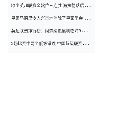
缺少英超联赛金靴位三连胜 海拉德落后6球
窗口
只有两个连续三个连续三靴
皇家马德里令人兴奋地消除了皇家学会 安
彭负责造成巨大的灾难！
英超联赛排行榜：阿森纳追逐利物浦9分 曼
联连续三件坏事
3场比赛中两个低级错误 中国超级联赛的前
守门员很老 是时候让位了 最好的继任者出
现