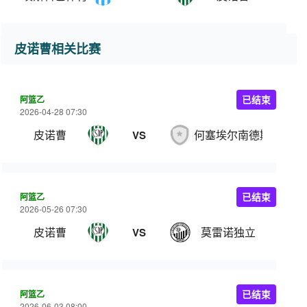
皮诺曹相关比赛
阿篮乙
已结束
2026-04-28 07:30
皮诺曹
何塞埃尔南德斯
VS
阿篮乙
已结束
2026-05-26 07:30
皮诺曹
莫雷诺独立
VS
阿篮乙
已结束
2026-06-03 08:00