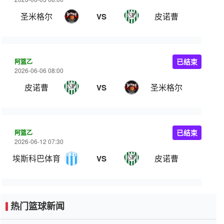
圣米格尔
皮诺曹
VS
阿篮乙
已结束
2026-06-06 08:00
皮诺曹
圣米格尔
VS
阿篮乙
已结束
2026-06-12 07:30
埃斯科巴体育
皮诺曹
VS
热门篮球新闻