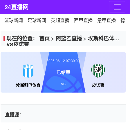
24直播网
篮球新闻
足球新闻
英超直播
西甲直播
意甲直播
德甲
现在的位置：
首页
>
阿篮乙直播
>
埃斯科巴体育
VS皮诺曹
2026-06-12 07:30:00
已结束
VS
埃斯科巴体育
皮诺曹
直播源：