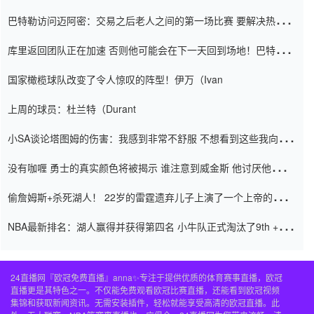
巴特勒访问迈阿密：交易之后老人之间的第一场比赛 要解决热情的
怨恨
库里返回团队正在加速 否则他可能会在下一天回到场地！巴特勒迈
阿密的纸牌游戏引起了人们的关注
国家橄榄球队改变了令人惊叹的阵型！伊万（Ivan
上周的球员：杜兰特（Durant
小SA谈论塔图姆的伤害：我感到非常不舒服 不想看到这些我向他
道歉
没有咖喱 勇士的真实颜色将被揭示 谁注意到威金斯 他讨厌他的老
老板
偷詹姆斯+杀死湖人！ 22岁的雷霆遗弃儿子上演了一个上帝的剧
本：疯狂的反击争夺1亿元人民币的合同
NBA最新排名：湖人赢得并获得第四名 小牛队正式淘汰了9th + 76
人
24直播网『欧冠免费直播』anna✨专注于提供优质的体育赛事直播，欧冠
直播更是其特色之一。不仅能免费观看欧冠比赛直播，还能看到欧冠视频
集锦和获取新闻资讯。无需安装插件，轻松就能享受高清的欧冠直播。此