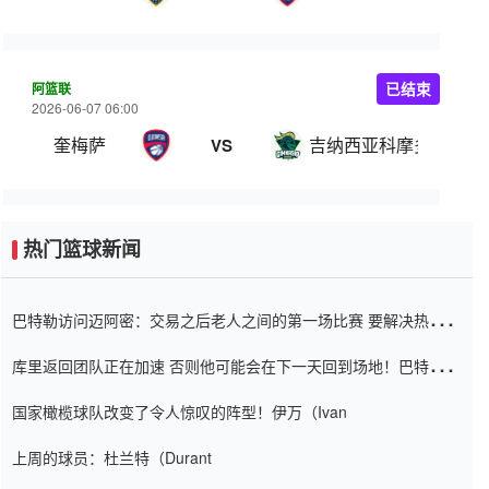
阿篮联
已结束
2026-06-07 06:00
奎梅萨
吉纳西亚科摩多罗
VS
热门篮球新闻
巴特勒访问迈阿密：交易之后老人之间的第一场比赛 要解决热情的
怨恨
库里返回团队正在加速 否则他可能会在下一天回到场地！巴特勒迈
阿密的纸牌游戏引起了人们的关注
国家橄榄球队改变了令人惊叹的阵型！伊万（Ivan
上周的球员：杜兰特（Durant