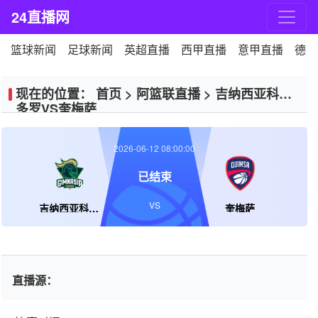
24直播网
篮球新闻
足球新闻
英超直播
西甲直播
意甲直播
德甲
现在的位置：
首页
>
阿篮联直播
>
吉纳西亚科摩
多罗VS奎梅萨
2026-06-12 08:00:00
已结束
VS
吉纳西亚科摩多罗
奎梅萨
直播源：