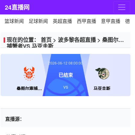
24直播网
篮球新闻
足球新闻
英超直播
西甲直播
意甲直播
德甲
现在的位置：
首页
>
波多黎各超直播
>
桑图尔塞
捕蟹者VS 马亚圭斯
2026-06-12 08:00:00
已结束
VS
桑图尔塞捕蟹者
马亚圭斯
直播源：