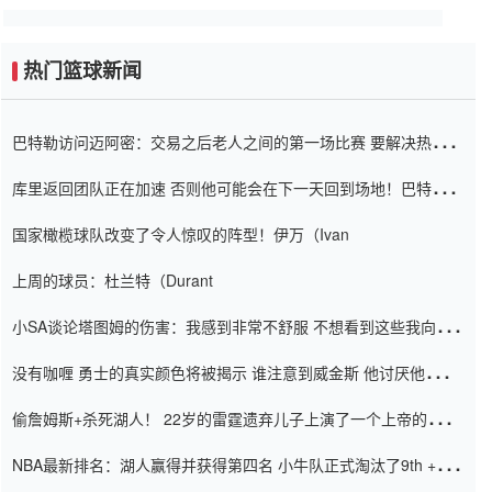
热门篮球新闻
巴特勒访问迈阿密：交易之后老人之间的第一场比赛 要解决热情的
怨恨
库里返回团队正在加速 否则他可能会在下一天回到场地！巴特勒迈
阿密的纸牌游戏引起了人们的关注
国家橄榄球队改变了令人惊叹的阵型！伊万（Ivan
上周的球员：杜兰特（Durant
小SA谈论塔图姆的伤害：我感到非常不舒服 不想看到这些我向他
道歉
没有咖喱 勇士的真实颜色将被揭示 谁注意到威金斯 他讨厌他的老
老板
偷詹姆斯+杀死湖人！ 22岁的雷霆遗弃儿子上演了一个上帝的剧
本：疯狂的反击争夺1亿元人民币的合同
NBA最新排名：湖人赢得并获得第四名 小牛队正式淘汰了9th + 76
人