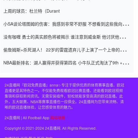
上周的球员：杜兰特（Durant
小SA谈论塔图姆的伤害：我感到非常不舒服 不想看到这些我向他
道歉
没有咖喱 勇士的真实颜色将被揭示 谁注意到威金斯 他讨厌他的老
老板
偷詹姆斯+杀死湖人！ 22岁的雷霆遗弃儿子上演了一个上帝的剧
本：疯狂的反击争夺1亿元人民币的合同
NBA最新排名：湖人赢得并获得第四名 小牛队正式淘汰了9th + 76
人
24直播网『欧冠免费直播』anna✨专注于提供优质的体育赛事直播，欧冠
直播更是其特色之一。不仅能免费观看欧冠比赛直播，还能看到欧冠视频
集锦和获取新闻资讯。无需安装插件，轻松就能享受高清的欧冠直播。此
外，五大联赛、NBA等赛事直播也一应俱全。24直播网为您带来流畅、清
晰的欧冠直播体验，让您感受体育的魅力。
24直播网 | All Football App
网站地图
Copyright © 2021-2024 24直播网. All Rights Reserved.