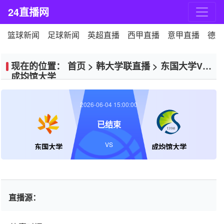
24直播网
篮球新闻
足球新闻
英超直播
西甲直播
意甲直播
德甲
现在的位置：
首页
>
韩大学联直播
>
东国大学VS
成均馆大学
2026-06-04 15:00:00
已结束
VS
东国大学
成均馆大学
直播源：