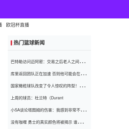
播
欧冠杯直播
热门篮球新闻
巴特勒访问迈阿密：交易之后老人之间的第
一场比赛 要解决热情的怨恨
库里返回团队正在加速 否则他可能会在下
一天回到场地！巴特勒迈阿密的纸牌游戏引
国家橄榄球队改变了令人惊叹的阵型！伊万
起了人们的关注
（Ivan
上周的球员：杜兰特（Durant
小SA谈论塔图姆的伤害：我感到非常不舒
服 不想看到这些我向他道歉
没有咖喱 勇士的真实颜色将被揭示 谁注意
到威金斯 他讨厌他的老老板