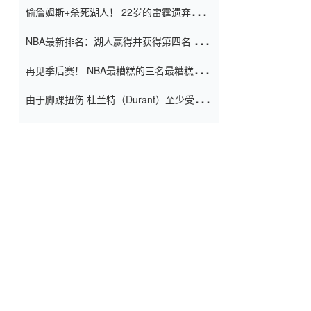
偷詹姆斯+杀死湖人！ 22岁的雷霆遗弃儿子
上演了一个上帝的剧本：疯狂的反击争夺1
NBA最新排名：湖人赢得并获得第四名 小
亿元人民币的合同
牛队正式淘汰了9th + 76人
再见季后赛！ NBA最糟糕的三名最糟糕的
球员徒劳无功 也许您低估了硬化
由于脚踝扭伤 杜兰特（Durant）至少受伤
了一周