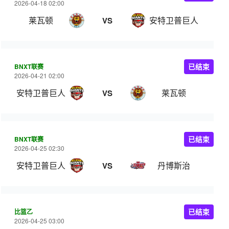
2026-04-18 02:00
莱瓦顿
安特卫普巨人
VS
BNXT联赛
已结束
2026-04-21 02:00
安特卫普巨人
莱瓦顿
VS
BNXT联赛
已结束
2026-04-25 02:30
安特卫普巨人
丹博斯治
VS
比篮乙
已结束
2026-04-25 03:00