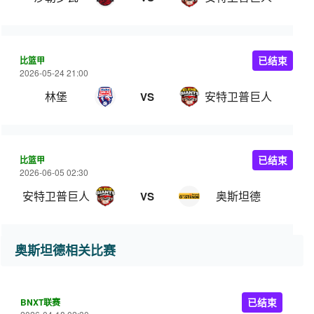
比篮甲
已结束
2026-05-24 21:00
林堡
安特卫普巨人
VS
比篮甲
已结束
2026-06-05 02:30
安特卫普巨人
奥斯坦德
VS
奥斯坦德相关比赛
BNXT联赛
已结束