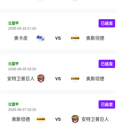
比篮甲
已结束
2026-05-24 21:00
奥卡皮
奥斯坦德
VS
比篮甲
已结束
2026-06-05 02:30
安特卫普巨人
奥斯坦德
VS
比篮甲
已结束
2026-06-07 02:30
奥斯坦德
安特卫普巨人
VS