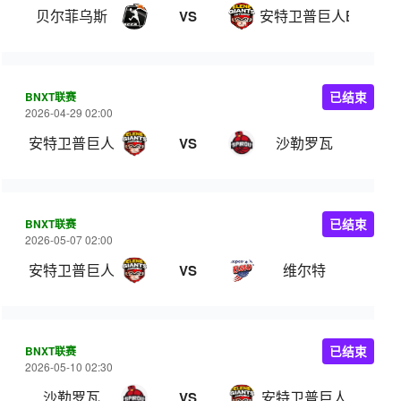
贝尔菲乌斯
安特卫普巨人B队
VS
BNXT联赛
已结束
2026-04-29 02:00
安特卫普巨人
沙勒罗瓦
VS
BNXT联赛
已结束
2026-05-07 02:00
安特卫普巨人
维尔特
VS
BNXT联赛
已结束
2026-05-10 02:30
沙勒罗瓦
安特卫普巨人
VS