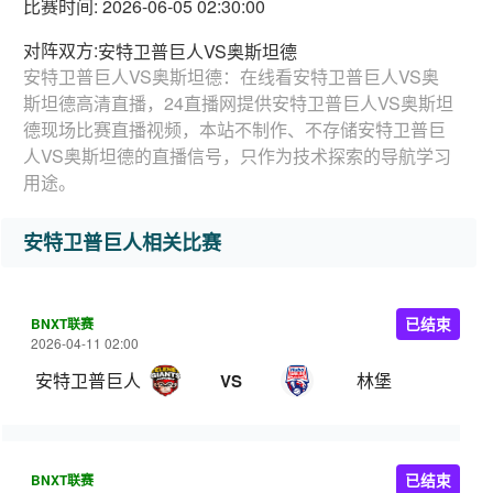
比赛时间: 2026-06-05 02:30:00
对阵双方:
安特卫普巨人VS奥斯坦德
安特卫普巨人VS奥斯坦德：在线看安特卫普巨人VS奥
斯坦德高清直播，24直播网提供安特卫普巨人VS奥斯坦
德现场比赛直播视频，本站不制作、不存储安特卫普巨
人VS奥斯坦德的直播信号，只作为技术探索的导航学习
用途。
安特卫普巨人相关比赛
BNXT联赛
已结束
2026-04-11 02:00
安特卫普巨人
林堡
VS
BNXT联赛
已结束