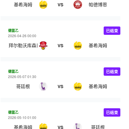
基希海姆
帕德博恩
VS
德篮乙
已结束
2026-04-26 00:00
拜尔勒沃库森巨人
基希海姆
VS
德篮乙
已结束
2026-05-07 01:30
哥廷根
基希海姆
VS
德篮乙
已结束
2026-05-10 01:00
基希海姆
哥廷根
VS