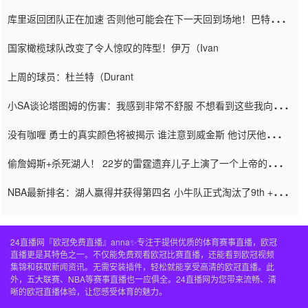
怨恨
库里返回团队正在加速 否则他可能会在下一天回到场地！巴特勒迈
阿密的纸牌游戏引起了人们的关注
国家橄榄球队改变了令人惊叹的阵型！伊万（Ivan
上周的球员：杜兰特（Durant
小SA谈论塔图姆的伤害：我感到非常不舒服 不想看到这些我向他
道歉
没有咖喱 勇士的真实颜色将被揭示 谁注意到威金斯 他讨厌他的老
老板
偷詹姆斯+杀死湖人！ 22岁的雷霆遗弃儿子上演了一个上帝的剧
本：疯狂的反击争夺1亿元人民币的合同
NBA最新排名：湖人赢得并获得第四名 小牛队正式淘汰了9th + 76
人
24直播网『欧冠免费直播』anna✨专注于提供优质的体育赛事直播，欧冠
直播更是其特色之一。不仅能免费观看欧冠比赛直播，还能看到欧冠视频
集锦和获取新闻资讯。无需安装插件，轻松就能享受高清的欧冠直播。此
外，五大联赛、NBA等赛事直播也一应俱全。24直播网为您带来流畅、清
晰的欧冠直播体验，让您感受体育的魅力。