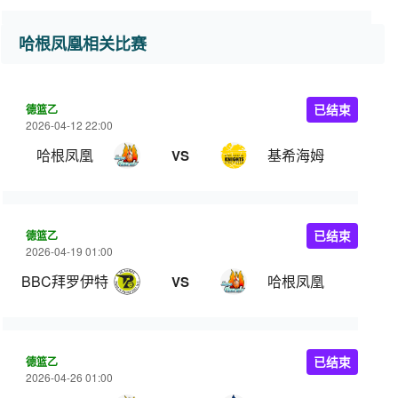
哈根凤凰相关比赛
德篮乙
已结束
2026-04-12 22:00
哈根凤凰
基希海姆
VS
德篮乙
已结束
2026-04-19 01:00
BBC拜罗伊特
哈根凤凰
VS
德篮乙
已结束
2026-04-26 01:00