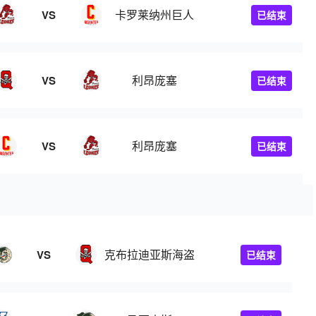
卡罗莱纳州巨人
VS
已结束
利昂庞塞
VS
已结束
利昂庞塞
VS
已结束
克布拉迪亚斯海盗
VS
已结束