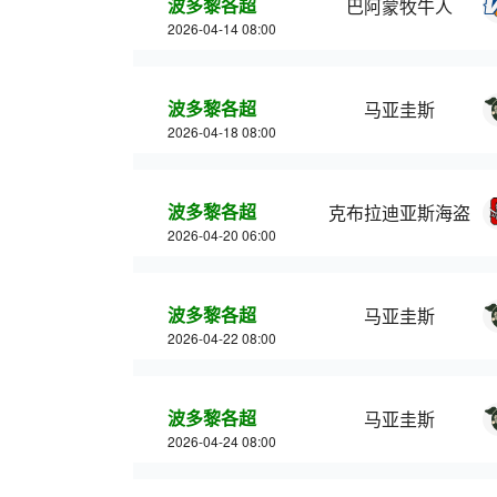
波多黎各超
巴阿蒙牧牛人
2026-04-14 08:00
波多黎各超
马亚圭斯
2026-04-18 08:00
波多黎各超
克布拉迪亚斯海盗
2026-04-20 06:00
波多黎各超
马亚圭斯
2026-04-22 08:00
波多黎各超
马亚圭斯
2026-04-24 08:00