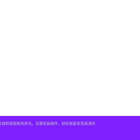
频集锦和获取新闻资讯。无需安装插件，轻松就能享受高清的