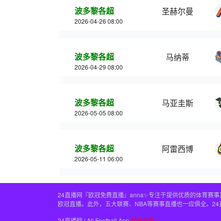
波多黎各超
圣赫尔曼
2026-04-26 08:00
波多黎各超
马纳蒂
2026-04-29 08:00
波多黎各超
马亚圭斯
2026-05-05 08:00
波多黎各超
阿雷西博
2026-05-11 06:00
24直播网『欧冠免费直播』anna✨专注于提供优质的体育
欧冠直播。此外，五大联赛、NBA等赛事直播也一应俱全。2
24直播网 | All Football App
网站地图