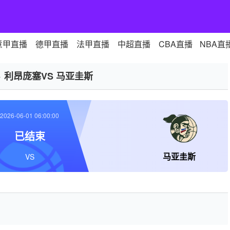
意甲直播
德甲直播
法甲直播
中超直播
CBA直播
NBA直
>
利昂庞塞VS 马亚圭斯
2026-06-01 06:00:00
已结束
马亚圭斯
VS