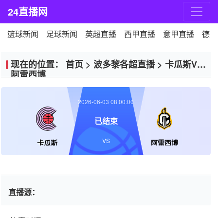
24直播网
篮球新闻
足球新闻
英超直播
西甲直播
意甲直播
德甲
现在的位置：
首页
>
波多黎各超直播
>
卡瓜斯VS
阿雷西博
2026-06-03 08:00:00
已结束
VS
卡瓜斯
阿雷西博
直播源：