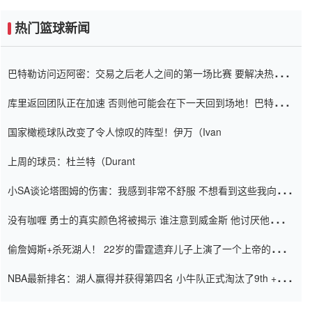
热门篮球新闻
巴特勒访问迈阿密：交易之后老人之间的第一场比赛 要解决热情的
怨恨
库里返回团队正在加速 否则他可能会在下一天回到场地！巴特勒迈
阿密的纸牌游戏引起了人们的关注
国家橄榄球队改变了令人惊叹的阵型！伊万（Ivan
上周的球员：杜兰特（Durant
小SA谈论塔图姆的伤害：我感到非常不舒服 不想看到这些我向他
道歉
没有咖喱 勇士的真实颜色将被揭示 谁注意到威金斯 他讨厌他的老
老板
偷詹姆斯+杀死湖人！ 22岁的雷霆遗弃儿子上演了一个上帝的剧
本：疯狂的反击争夺1亿元人民币的合同
NBA最新排名：湖人赢得并获得第四名 小牛队正式淘汰了9th + 76
人