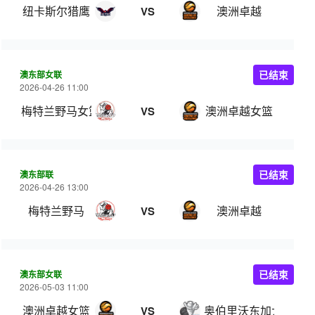
纽卡斯尔猎鹰
澳洲卓越
VS
澳东部女联
已结束
2026-04-26 11:00
梅特兰野马女篮
澳洲卓越女篮
VS
澳东部联
已结束
2026-04-26 13:00
梅特兰野马
澳洲卓越
VS
澳东部女联
已结束
2026-05-03 11:00
澳洲卓越女篮
奥伯里沃东加大盗女
VS