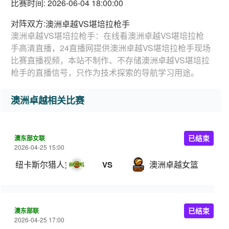
比赛时间: 2026-06-04 18:00:00
对阵双方:
澳洲卓越VS堪培拉枪手
澳洲卓越VS堪培拉枪手：在线看澳洲卓越VS堪培拉枪
手高清直播，24直播网提供澳洲卓越VS堪培拉枪手现场
比赛直播视频，本站不制作、不存储澳洲卓越VS堪培拉
枪手的直播信号，只作为技术探索的导航学习用途。
澳洲卓越相关比赛
澳东部女联
已结束
2026-04-25 15:00
纽卡斯尔猎人女篮
澳洲卓越女篮
VS
澳东部联
已结束
2026-04-25 17:00