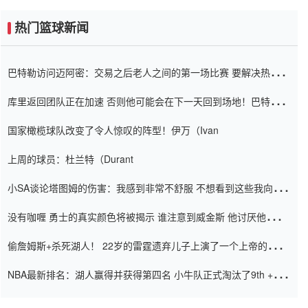
热门篮球新闻
巴特勒访问迈阿密：交易之后老人之间的第一场比赛 要解决热情的
怨恨
库里返回团队正在加速 否则他可能会在下一天回到场地！巴特勒迈
阿密的纸牌游戏引起了人们的关注
国家橄榄球队改变了令人惊叹的阵型！伊万（Ivan
上周的球员：杜兰特（Durant
小SA谈论塔图姆的伤害：我感到非常不舒服 不想看到这些我向他
道歉
没有咖喱 勇士的真实颜色将被揭示 谁注意到威金斯 他讨厌他的老
老板
偷詹姆斯+杀死湖人！ 22岁的雷霆遗弃儿子上演了一个上帝的剧
本：疯狂的反击争夺1亿元人民币的合同
NBA最新排名：湖人赢得并获得第四名 小牛队正式淘汰了9th + 76
人