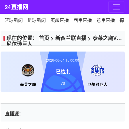
24直播网
篮球新闻
足球新闻
英超直播
西甲直播
意甲直播
德甲
现在的位置：
首页
>
新西兰联直播
>
泰莱之鹰VS
尼尔逊巨人
2026-06-04 15:00:00
已结束
VS
泰莱之鹰
尼尔逊巨人
直播源：