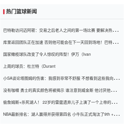
热门篮球新闻
巴特勒访问迈阿密：交易之后老人之间的第一场比赛 要解决热情的
怨恨
库里返回团队正在加速 否则他可能会在下一天回到场地！巴特勒迈
阿密的纸牌游戏引起了人们的关注
国家橄榄球队改变了令人惊叹的阵型！伊万（Ivan
上周的球员：杜兰特（Durant
小SA谈论塔图姆的伤害：我感到非常不舒服 不想看到这些我向他
道歉
没有咖喱 勇士的真实颜色将被揭示 谁注意到威金斯 他讨厌他的老
老板
偷詹姆斯+杀死湖人！ 22岁的雷霆遗弃儿子上演了一个上帝的剧
本：疯狂的反击争夺1亿元人民币的合同
NBA最新排名：湖人赢得并获得第四名 小牛队正式淘汰了9th + 76
人