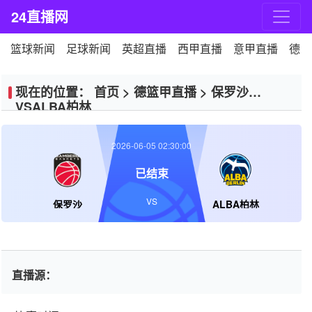
24直播网
篮球新闻
足球新闻
英超直播
西甲直播
意甲直播
德甲
现在的位置：
首页
>
德篮甲直播
>
保罗沙
VSALBA柏林
2026-06-05 02:30:00
已结束
VS
保罗沙
ALBA柏林
直播源：