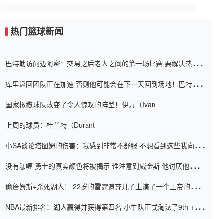
热门篮球新闻
巴特勒访问迈阿密：交易之后老人之间的第一场比赛 要解决热情的
怨恨
库里返回团队正在加速 否则他可能会在下一天回到场地！巴特勒迈
阿密的纸牌游戏引起了人们的关注
国家橄榄球队改变了令人惊叹的阵型！伊万（Ivan
上周的球员：杜兰特（Durant
小SA谈论塔图姆的伤害：我感到非常不舒服 不想看到这些我向他
道歉
没有咖喱 勇士的真实颜色将被揭示 谁注意到威金斯 他讨厌他的老
老板
偷詹姆斯+杀死湖人！ 22岁的雷霆遗弃儿子上演了一个上帝的剧
本：疯狂的反击争夺1亿元人民币的合同
NBA最新排名：湖人赢得并获得第四名 小牛队正式淘汰了9th + 76
人