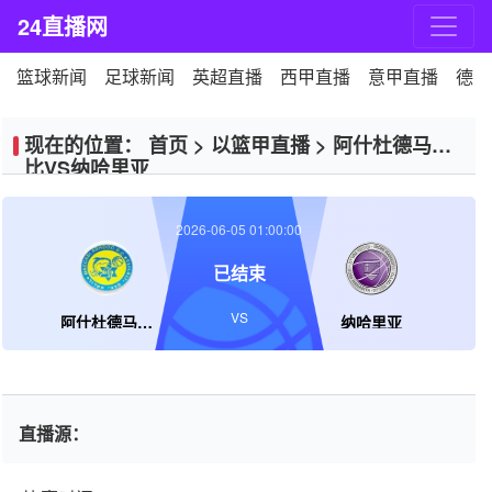
24直播网
篮球新闻
足球新闻
英超直播
西甲直播
意甲直播
德甲
现在的位置：
首页
>
以篮甲直播
>
阿什杜德马卡
比VS纳哈里亚
2026-06-05 01:00:00
已结束
VS
阿什杜德马卡比
纳哈里亚
直播源：