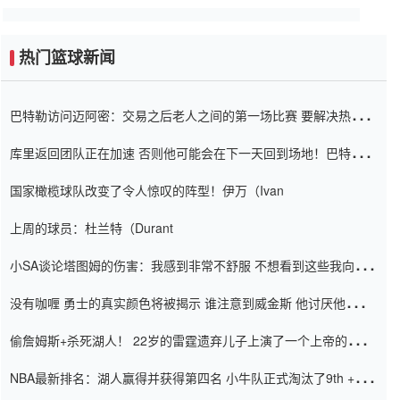
热门篮球新闻
巴特勒访问迈阿密：交易之后老人之间的第一场比赛 要解决热情的
怨恨
库里返回团队正在加速 否则他可能会在下一天回到场地！巴特勒迈
阿密的纸牌游戏引起了人们的关注
国家橄榄球队改变了令人惊叹的阵型！伊万（Ivan
上周的球员：杜兰特（Durant
小SA谈论塔图姆的伤害：我感到非常不舒服 不想看到这些我向他
道歉
没有咖喱 勇士的真实颜色将被揭示 谁注意到威金斯 他讨厌他的老
老板
偷詹姆斯+杀死湖人！ 22岁的雷霆遗弃儿子上演了一个上帝的剧
本：疯狂的反击争夺1亿元人民币的合同
NBA最新排名：湖人赢得并获得第四名 小牛队正式淘汰了9th + 76
人