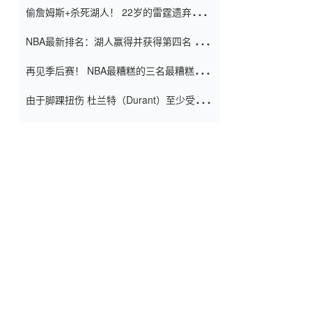
偷詹姆斯+杀死湖人！ 22岁的雷霆遗弃儿子
上演了一个上帝的剧本：疯狂的反击争夺1
NBA最新排名：湖人赢得并获得第四名 小
亿元人民币的合同
牛队正式淘汰了9th + 76人
再见季后赛！ NBA最糟糕的三名最糟糕的
球员徒劳无功 也许您低估了硬化
由于脚踝扭伤 杜兰特（Durant）至少受伤
了一周