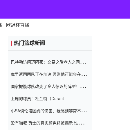
播
欧冠杯直播
热门篮球新闻
巴特勒访问迈阿密：交易之后老人之间的第
一场比赛 要解决热情的怨恨
库里返回团队正在加速 否则他可能会在下
一天回到场地！巴特勒迈阿密的纸牌游戏引
国家橄榄球队改变了令人惊叹的阵型！伊万
起了人们的关注
（Ivan
上周的球员：杜兰特（Durant
小SA谈论塔图姆的伤害：我感到非常不舒
服 不想看到这些我向他道歉
没有咖喱 勇士的真实颜色将被揭示 谁注意
到威金斯 他讨厌他的老老板