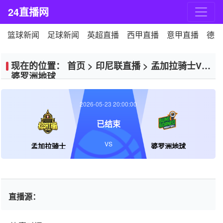
24直播网
篮球新闻
足球新闻
英超直播
西甲直播
意甲直播
德甲
现在的位置：
首页
>
印尼联直播
>
孟加拉骑士VS
婆罗洲地球
2026-05-23 20:00:00
已结束
VS
孟加拉骑士
婆罗洲地球
直播源：