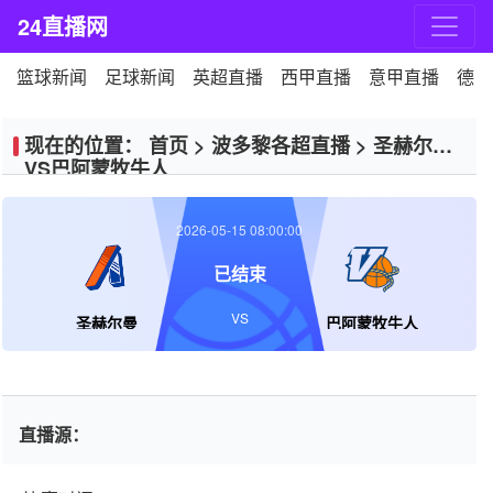
24直播网
篮球新闻
足球新闻
英超直播
西甲直播
意甲直播
德甲
现在的位置：
首页
>
波多黎各超直播
>
圣赫尔曼
VS巴阿蒙牧牛人
2026-05-15 08:00:00
已结束
VS
圣赫尔曼
巴阿蒙牧牛人
直播源：