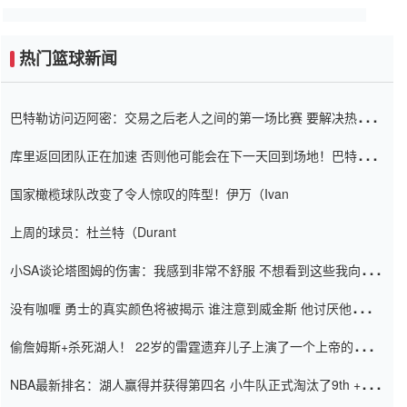
热门篮球新闻
巴特勒访问迈阿密：交易之后老人之间的第一场比赛 要解决热情的
怨恨
库里返回团队正在加速 否则他可能会在下一天回到场地！巴特勒迈
阿密的纸牌游戏引起了人们的关注
国家橄榄球队改变了令人惊叹的阵型！伊万（Ivan
上周的球员：杜兰特（Durant
小SA谈论塔图姆的伤害：我感到非常不舒服 不想看到这些我向他
道歉
没有咖喱 勇士的真实颜色将被揭示 谁注意到威金斯 他讨厌他的老
老板
偷詹姆斯+杀死湖人！ 22岁的雷霆遗弃儿子上演了一个上帝的剧
本：疯狂的反击争夺1亿元人民币的合同
NBA最新排名：湖人赢得并获得第四名 小牛队正式淘汰了9th + 76
人