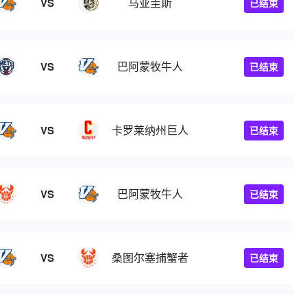
马亚圭斯
VS
已结束
巴阿蒙牧牛人
VS
已结束
卡罗莱纳州巨人
VS
已结束
巴阿蒙牧牛人
VS
已结束
桑图尔塞捕蟹者
VS
已结束