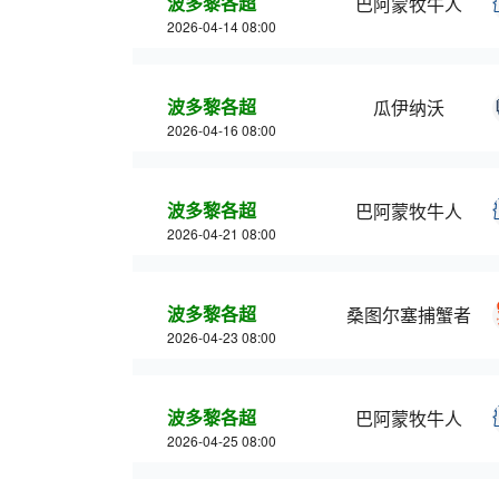
波多黎各超
巴阿蒙牧牛人
2026-04-14 08:00
波多黎各超
瓜伊纳沃
2026-04-16 08:00
波多黎各超
巴阿蒙牧牛人
2026-04-21 08:00
波多黎各超
桑图尔塞捕蟹者
2026-04-23 08:00
波多黎各超
巴阿蒙牧牛人
2026-04-25 08:00