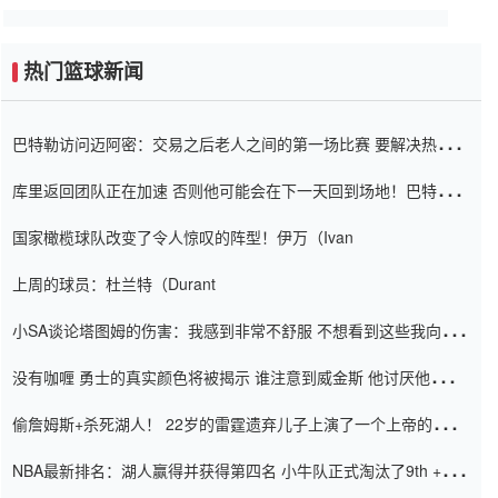
热门篮球新闻
巴特勒访问迈阿密：交易之后老人之间的第一场比赛 要解决热情的
怨恨
库里返回团队正在加速 否则他可能会在下一天回到场地！巴特勒迈
阿密的纸牌游戏引起了人们的关注
国家橄榄球队改变了令人惊叹的阵型！伊万（Ivan
上周的球员：杜兰特（Durant
小SA谈论塔图姆的伤害：我感到非常不舒服 不想看到这些我向他
道歉
没有咖喱 勇士的真实颜色将被揭示 谁注意到威金斯 他讨厌他的老
老板
偷詹姆斯+杀死湖人！ 22岁的雷霆遗弃儿子上演了一个上帝的剧
本：疯狂的反击争夺1亿元人民币的合同
NBA最新排名：湖人赢得并获得第四名 小牛队正式淘汰了9th + 76
人