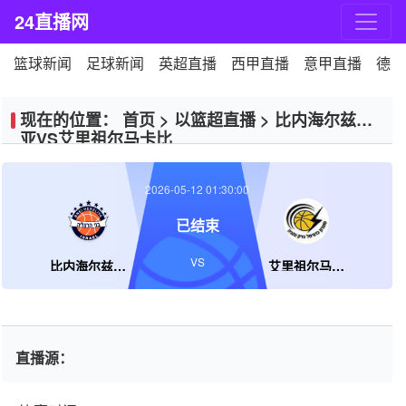
24直播网
篮球新闻
足球新闻
英超直播
西甲直播
意甲直播
德甲
现在的位置：
首页
>
以篮超直播
>
比内海尔兹利
亚VS艾里祖尔马卡比
2026-05-12 01:30:00
已结束
VS
比内海尔兹利亚
艾里祖尔马卡比
直播源：