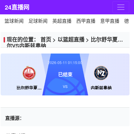
24直播网
篮球新闻
足球新闻
英超直播
西甲直播
意甲直播
德甲
现在的位置：
首页
>
以篮超直播
>
比尔舒华夏普
尔VS内斯兹奥纳
2026-05-11 01:15:00
已结束
VS
比尔舒华夏普尔
内斯兹奥纳
直播源：