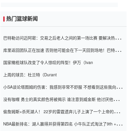
热门篮球新闻
巴特勒访问迈阿密：交易之后老人之间的第一场比赛 要解决热情的
怨恨
库里返回团队正在加速 否则他可能会在下一天回到场地！巴特勒迈
阿密的纸牌游戏引起了人们的关注
国家橄榄球队改变了令人惊叹的阵型！伊万（Ivan
上周的球员：杜兰特（Durant
小SA谈论塔图姆的伤害：我感到非常不舒服 不想看到这些我向他
道歉
没有咖喱 勇士的真实颜色将被揭示 谁注意到威金斯 他讨厌他的老
老板
偷詹姆斯+杀死湖人！ 22岁的雷霆遗弃儿子上演了一个上帝的剧
本：疯狂的反击争夺1亿元人民币的合同
NBA最新排名：湖人赢得并获得第四名 小牛队正式淘汰了9th + 76
人