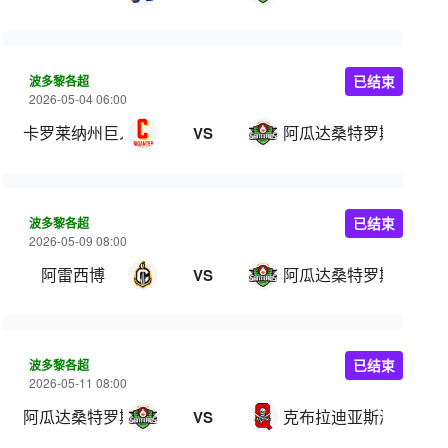
波多黎各超
已结束
2026-05-04 06:00
卡罗莱纳州巨人
阿瓜达桑特罗斯
VS
波多黎各超
已结束
2026-05-09 08:00
阿雷西博
阿瓜达桑特罗斯
VS
波多黎各超
已结束
2026-05-11 08:00
阿瓜达桑特罗斯
克布拉迪亚斯海盗
VS