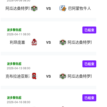
2026-04-08 08:00
阿瓜达桑特罗斯
巴阿蒙牧牛人
VS
波多黎各超
已结束
2026-04-11 08:00
利昂庞塞
阿瓜达桑特罗斯
VS
波多黎各超
已结束
2026-04-13 08:00
克布拉迪亚斯海盗
阿瓜达桑特罗斯
VS
波多黎各超
已结束
2026-04-16 08:00