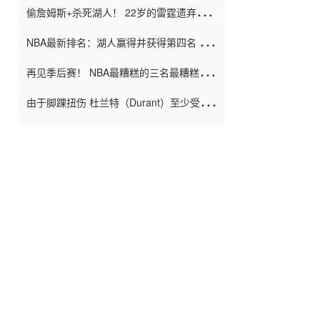
偷詹姆斯+杀死湖人！ 22岁的雷霆遗弃儿子
上演了一个上帝的剧本：疯狂的反击争夺1
NBA最新排名：湖人赢得并获得第四名 小
亿元人民币的合同
牛队正式淘汰了9th + 76人
再见季后赛！ NBA最糟糕的三名最糟糕的
球员徒劳无功 也许您低估了硬化
由于脚踝扭伤 杜兰特（Durant）至少受伤
了一周