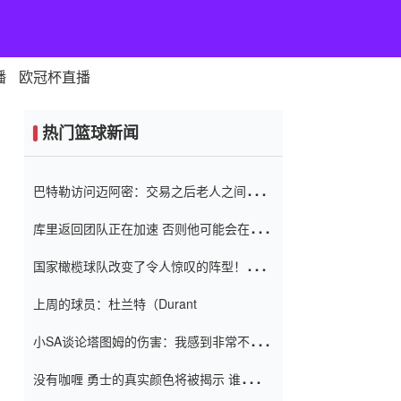
播
欧冠杯直播
热门篮球新闻
巴特勒访问迈阿密：交易之后老人之间的第
一场比赛 要解决热情的怨恨
库里返回团队正在加速 否则他可能会在下
一天回到场地！巴特勒迈阿密的纸牌游戏引
国家橄榄球队改变了令人惊叹的阵型！伊万
起了人们的关注
（Ivan
上周的球员：杜兰特（Durant
小SA谈论塔图姆的伤害：我感到非常不舒
服 不想看到这些我向他道歉
没有咖喱 勇士的真实颜色将被揭示 谁注意
到威金斯 他讨厌他的老老板