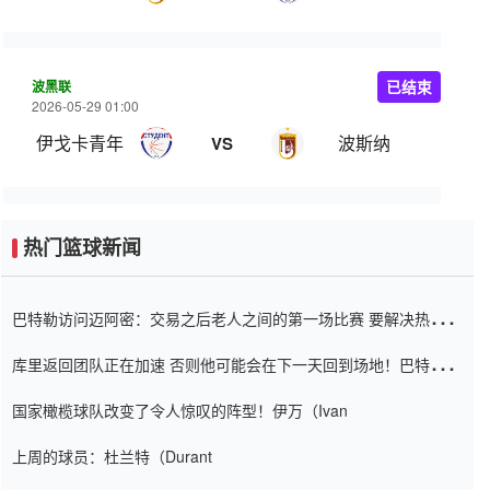
波黑联
已结束
2026-05-29 01:00
伊戈卡青年
波斯纳
VS
热门篮球新闻
巴特勒访问迈阿密：交易之后老人之间的第一场比赛 要解决热情的
怨恨
库里返回团队正在加速 否则他可能会在下一天回到场地！巴特勒迈
阿密的纸牌游戏引起了人们的关注
国家橄榄球队改变了令人惊叹的阵型！伊万（Ivan
上周的球员：杜兰特（Durant