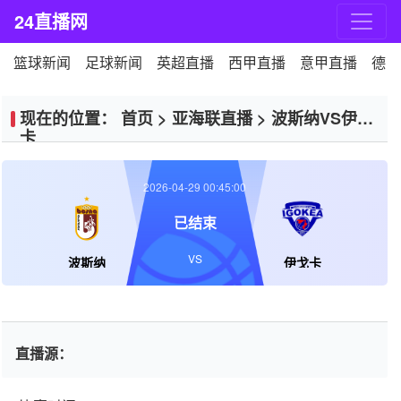
24直播网
篮球新闻
足球新闻
英超直播
西甲直播
意甲直播
德甲
现在的位置：
首页
>
亚海联直播
>
波斯纳VS伊戈
卡
2026-04-29 00:45:00
已结束
VS
波斯纳
伊戈卡
直播源：