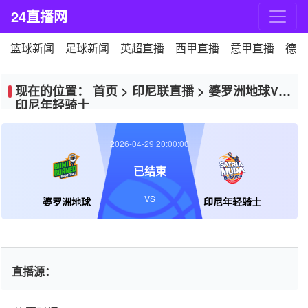
24直播网
篮球新闻
足球新闻
英超直播
西甲直播
意甲直播
德甲
现在的位置：
首页
>
印尼联直播
>
婆罗洲地球VS
印尼年轻骑士
2026-04-29 20:00:00
已结束
VS
婆罗洲地球
印尼年轻骑士
直播源：