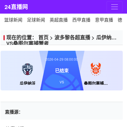
24直播网
篮球新闻
足球新闻
英超直播
西甲直播
意甲直播
德甲
现在的位置：
首页
>
波多黎各超直播
>
瓜伊纳沃
VS桑图尔塞捕蟹者
2026-04-29 08:00:00
已结束
VS
瓜伊纳沃
桑图尔塞捕蟹者
直播源：