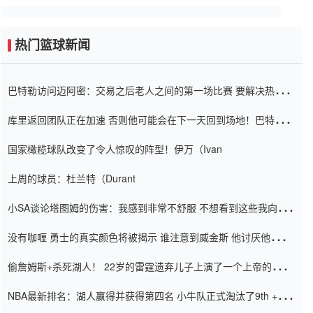
热门篮球新闻
巴特勒访问迈阿密：交易之后老人之间的第一场比赛 要解决热情的
怨恨
库里返回团队正在加速 否则他可能会在下一天回到场地！巴特勒迈
阿密的纸牌游戏引起了人们的关注
国家橄榄球队改变了令人惊叹的阵型！伊万（Ivan
上周的球员：杜兰特（Durant
小SA谈论塔图姆的伤害：我感到非常不舒服 不想看到这些我向他
道歉
没有咖喱 勇士的真实颜色将被揭示 谁注意到威金斯 他讨厌他的老
老板
偷詹姆斯+杀死湖人！ 22岁的雷霆遗弃儿子上演了一个上帝的剧
本：疯狂的反击争夺1亿元人民币的合同
NBA最新排名：湖人赢得并获得第四名 小牛队正式淘汰了9th + 76
人