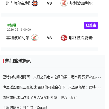
比内海尔兹利亚
基利波加利尔
VS
以篮超
已结束
2026-05-16 00:00
基利波加利尔
耶路撒冷夏普尔
VS
热门篮球新闻
巴特勒访问迈阿密：交易之后老人之间的第一场比赛 要解决热情的
怨恨
库里返回团队正在加速 否则他可能会在下一天回到场地！巴特勒迈
阿密的纸牌游戏引起了人们的关注
国家橄榄球队改变了令人惊叹的阵型！伊万（Ivan
上周的球员：杜兰特（Durant