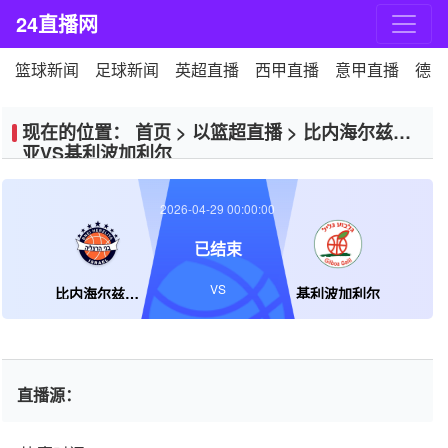
24直播网
篮球新闻
足球新闻
英超直播
西甲直播
意甲直播
德甲
现在的位置：
首页
>
以篮超直播
>
比内海尔兹利
亚VS基利波加利尔
2026-04-29 00:00:00
已结束
VS
比内海尔兹利亚
基利波加利尔
直播源：