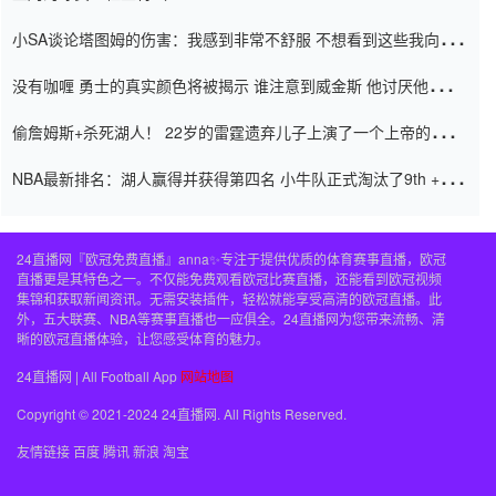
小SA谈论塔图姆的伤害：我感到非常不舒服 不想看到这些我向他
道歉
没有咖喱 勇士的真实颜色将被揭示 谁注意到威金斯 他讨厌他的老
老板
偷詹姆斯+杀死湖人！ 22岁的雷霆遗弃儿子上演了一个上帝的剧
本：疯狂的反击争夺1亿元人民币的合同
NBA最新排名：湖人赢得并获得第四名 小牛队正式淘汰了9th + 76
人
24直播网『欧冠免费直播』anna✨专注于提供优质的体育赛事直播，欧冠
直播更是其特色之一。不仅能免费观看欧冠比赛直播，还能看到欧冠视频
集锦和获取新闻资讯。无需安装插件，轻松就能享受高清的欧冠直播。此
外，五大联赛、NBA等赛事直播也一应俱全。24直播网为您带来流畅、清
晰的欧冠直播体验，让您感受体育的魅力。
24直播网 | All Football App
网站地图
Copyright © 2021-2024 24直播网. All Rights Reserved.
友情链接
百度
腾讯
新浪
淘宝